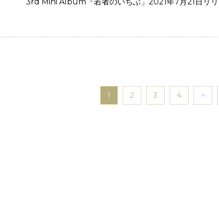
3rd Mini Album『若者のいちぶ」2021年7月21日
1
2
3
4
>