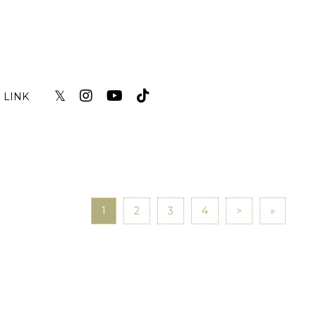
𝕏
LINK
1
2
3
4
>
»