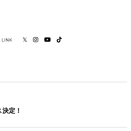
𝕏
LINK
ース決定！