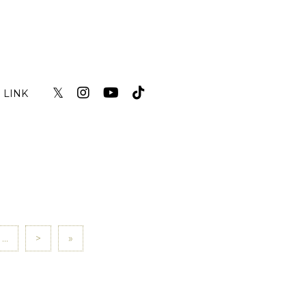
𝕏
LINK
...
>
»