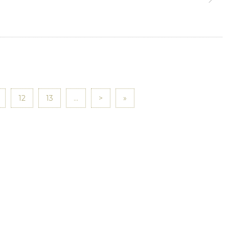
12
13
...
>
»