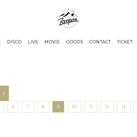
E
DISCO
LIVE
MOVIE
GOODS
CONTACT
TICKET
6
7
8
9
10
11
12
13