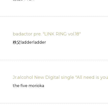
badactor pre. "LINK RING vol.18"
秩父ladderladder
Jr.alcohol New Digital single "All need is yo
the five morioka