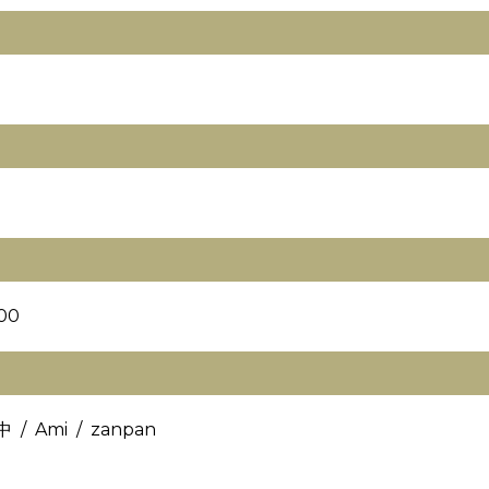
5
00
 / Ami / zanpan