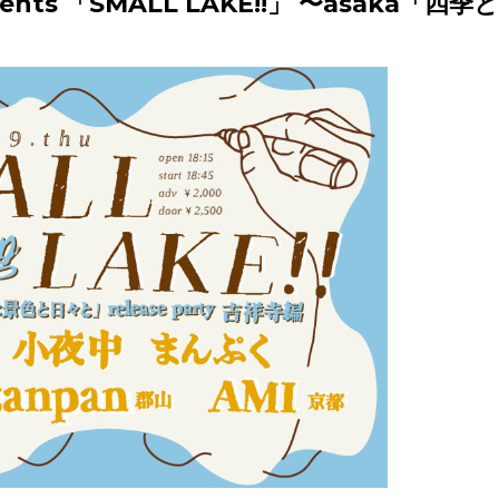
nts 「SMALL LAKE!!」 〜asaka「四季