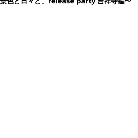
と景色と日々と」release party 吉祥寺編〜