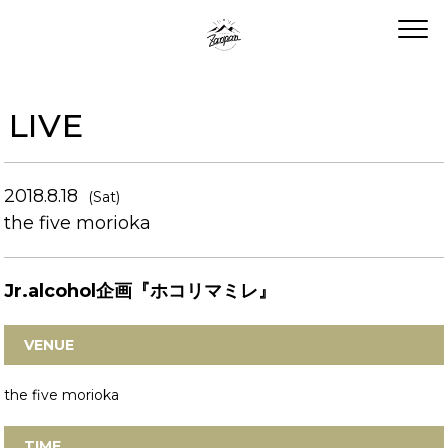
LIVE
2018.8.18
(Sat)
the five morioka
Jr.alcohol企画『ホコリマミレ』
VENUE
the five morioka
TIME