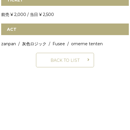
TICKET
前売 ¥ 2,000 / 当日 ¥ 2,500
ACT
zanpan / 灰色ロジック / Fusee / omeme tenten
BACK TO LIST