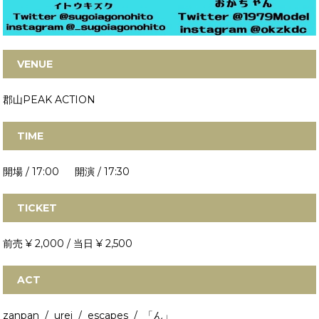
VENUE
郡山PEAK ACTION
TIME
開場 / 17:00 開演 / 17:30
TICKET
前売 ¥ 2,000 / 当日 ¥ 2,500
ACT
zanpan / urei / escapes / 「ん」