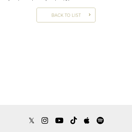
BACK TO LIST
𝕏